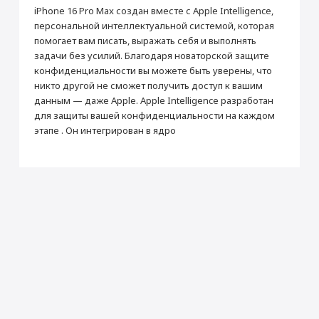
Перенос данных (iPhone, iPad)
гарантийного обслуживания в нашем
iPhone 16 Pro Max создан вместе с Apple Intelligence,
магазине.
от 990 ₽
персональной интеллектуальной системой, которая
Товар является новым, не проходил
помогает вам писать, выражать себя и выполнять
процедуру привязки к аккаунту Apple ID, не
был использован. Внешний вид товара,
задачи без усилий. Благодаря новаторской защите
Добавить в корзину
функциональность и иные свойства
конфиденциальности вы можете быть уверены, что
сохраняются.
никто другой не сможет получить доступ к вашим
iPhone 16 Pro Max 256
Кабель USB-C/USB-C
данным — даже Apple. Apple Intelligence разработан
Гб "Натуральный
для защиты вашей конфиденциальности на каждом
Прошивка/восстановление/обновление ПО
Основные
титан"
этапе . Он интегрирован в ядро
iPhone, iPad, MacBook
Зарядное устройство
СЗУ Apple 20Вт Type-C
Модель
iPhone 16 Pro Max
от 990 ₽
Apple MagSafe
Цвет
Натуральный титан
5 990 ₽
2 990 ₽
Операционная система
iOS 18
Добавить в корзину
Год выпуска
2024
Купить
Купить
Тип стекла
Ceramic Shield
Дополнительная
Поддержка MagSafe, кнопка Action,
информация
кнопка Camera Control, Apple
Настройка Apple ID
Intelligence
от 490 ₽
Корпус
Тип корпуса
Классический
Добавить в корзину
Материал корпуса
Титан