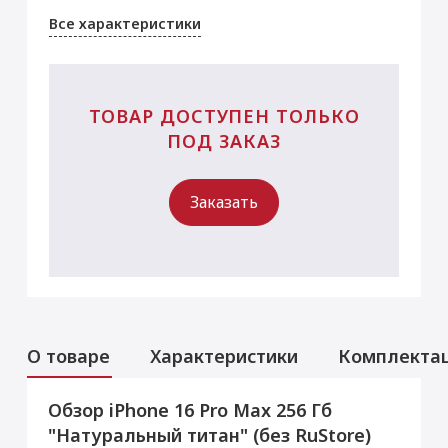
Все характеристики
ТОВАР ДОСТУПЕН ТОЛЬКО
ПОД ЗАКАЗ
Заказать
О товаре
Характеристики
Комплекта
Обзор iPhone 16 Pro Max 256 Гб
Аксессуары
Услуги
Данная модель могла быть ранее
"Натуральный титан" (без RuStore)
активирована, что не влияет на срок