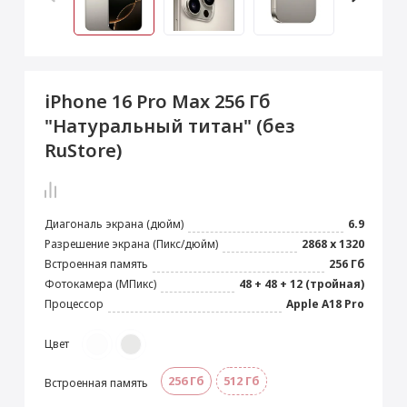
 Max
2024)
e Pencil
s
 (2022)
le EarPods
2022)
od
iPhone 16 Pro Max 256 Гб
s
)
Magic Mouse
"Натуральный титан" (без
pple Magic Keyboard
RuStore)
22)
e Air Tag
Диагональ экрана (дюйм)
6.9
Разрешение экрана (Пикс/дюйм)
2868 х 1320
Встроенная память
256 Гб
Фотокамера (МПикс)
48 + 48 + 12 (тройная)
Процессор
Apple A18 Pro
Цвет
256 Гб
512 Гб
Встроенная память