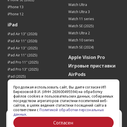
Контрастность
2 000 000:1
Watch Ultra
iPhone 13
Связь
Watch Ultra 3
iPhone 12
Интернет
5G
Watch 11 series
iPad
Apple Pay
Да
Watch SE (2025)
Watch Ultra 2
Процессор
iPad Air 13" (2026)
Watch 10 series
iPad Air 11" (2026)
Производитель процессора
Apple
Watch SE (2024)
iPad Air 13'' (2025)
Процессор
Apple A18 Pro
iPad Air 11" (2025)
Apple Vision Pro
Количество ядер процессора
6
iPad Pro 11" (2025)
Память
Игровые приставки
iPad Pro 13" (2025)
AirPods
Встроенная память
256 Гб
iPad (2025)
Аксессуары
Датчики
iPad Pro 13'' (2024)
Продолжая использовать сайт, Вы даете согласие ИП
iPad Pro 11'' (2024)
Квадрокоптеры
Акселерометр
Да
Бирюзовой В.И. (ИНН 263600495594) на обработку
файлов cookies и пользовательских данных, собираемых
iPad Air 13'' (2024)
Гироскоп
Да
Apple TV
посредством агрегаторов статистики посетителей веб-
iPad Air 11" (2024)
сайтов, в целях ведения статистики посещений сайта в
Датчик приближения
Да
Dyson
соответствии с
Политикой обработки персональных
iPad mini 7
Датчик освещенности
Да
данных
.
Сертификаты
Ваш город Ставрополь?
iPad Pro 12.9'' (2022)
Барометр
Да
Согласен
iPad Pro 11'' (2022)