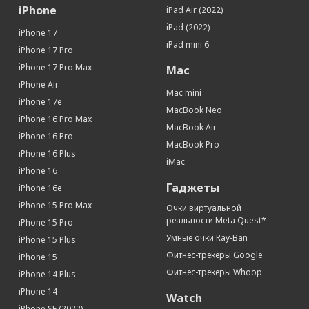
Камера
iPhone
iPad Air (2022)
Основная камера (Мп)
48 + 48 + 12 (тройная)
iPad (2022)
iPhone 17
Объектив
Основной + сверхширокоугольный +
iPad mini 6
iPhone 17 Pro
телефото
iPhone 17 Pro Max
Mac
Встроенная вспышка
Светодиодная (True Tone)
iPhone Air
Фронтальная камера (Мп)
12
Mac mini
iPhone 17e
Запись замедленного видео
Да (120 или 240 кадров/с)
MacBook Neo
iPhone 16 Pro Max
Питание
MacBook Air
iPhone 16 Pro
MacBook Pro
Время работы (ч)
до 105
iPhone 16 Plus
iMac
Тип аккумулятора
Li-Ion
iPhone 16
Дисплей
Гаджеты
iPhone 16e
Диагональ (дюйм)
6.9
iPhone 15 Pro Max
Очки виртуальной
реальности Meta Quest*
Яркость (кд/м2)
2000 кд/м²
iPhone 15 Pro
Умные очки Ray-Ban
iPhone 15 Plus
Технология дисплея
Super Retina XDR
Фитнес-трекеры Google
iPhone 15
Разрешение (пикс)
2868 х 1320
Фитнес-трекеры Whoop
iPhone 14 Plus
Плотность пикселей (ppi)
460
iPhone 14
Сенсорный дисплей
Да
Watch
iPhone SE (2022)