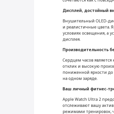
сочетаются как с повсед
Дисплей, достойный в
Основные
Цвет
Внушительный OLED-дисп
и реалистичные цвета. Я
Операционная система
СЗУ Apple 20Вт Type-C
условиях освещения, а у
Год выпуска
дисплея.
Watch Ultra 2 49 м
Тип стекла
Производительность б
Дополнительная информаци
Сердцем часов является
2 990 ₽
Куп
отклик и высокую произ
Корпус
пониженной яркости до 1
на одном заряде.
Материал корпуса
Защита от влаги и пыли
Ваш личный фитнес-тр
Стандарт защиты
Apple Watch Ultra 2 пр
отслеживают вашу актив
Производитель
режимами тренировок, ч