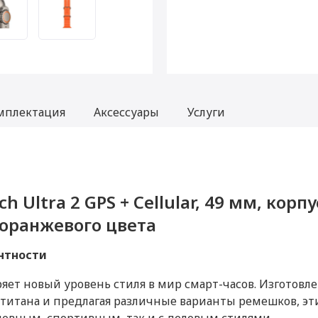
мплектация
Аксессуары
Услуги
h Ultra 2 GPS + Cellular, 49 мм, корпу
pple Watch Ultra 2 GPS + Cellular, 49
le Watch Ultra 2 GPS + Cellular, 49 
оранжевого цвета
к Ocean оранжевого цвета
к Ocean оранжевого цвета
69
нтности
ранее активирована, что не влияет на срок гарантийного обслуживания в 
дряет новый уровень стиля в мир смарт-часов. Изготов
проходил процедуру привязки к аккаунту Apple ID, не был использован. Вн
от 49
 титана и предлагая различные варианты ремешков, эт
свойства сохраняются.