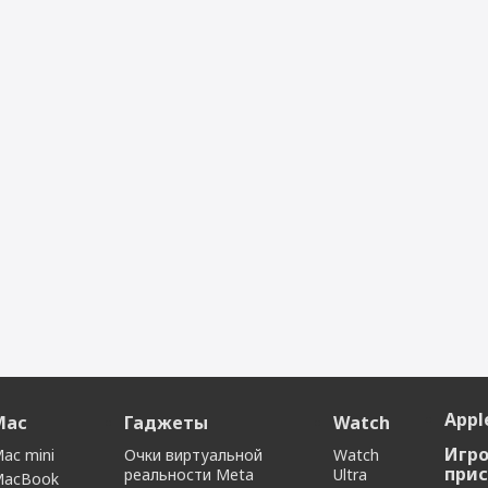
Местоположение
до 72 часов
Li-Ion
Поддержка GPS
Да
Поддержка ГЛОНАСС
3000
 включённый дисплей OLED
LTPO с технологией Retina
410 х 502
Да
Apple
Mac
Гаджеты
Watch
Игр
ac mini
Очки виртуальной
Watch
прис
реальности Meta
Ultra
MacBook