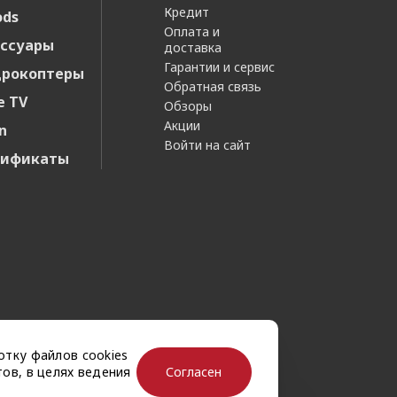
Кредит
ods
Оплата и
ссуары
доставка
Гарантии и сервис
дрокоптеры
Обратная связь
e TV
Обзоры
Акции
n
Войти на сайт
тификаты
отку файлов cookies
Согласен
ов, в целях ведения