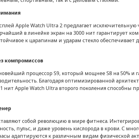
невным, спортивным, так и с деловым стилями.
нимания
Связь
Титан/Оранжевый
Работа в 4G(LTE)-сетях
лей Apple Watch Ultra 2 предлагает исключительную 
рчайший в линейке экран на 3000 нит гарантирует ком
watchOS
Трекер Apple AirTag
Зарядн
стойчивое к царапинам и ударам стекло обеспечивает 
Процессор
MagSa
2023
Производитель процессора
м
Кабель USB-С
Сапфировое стекло
ез компромиссов
Процессор
я
погружение до 40 м
 новейший процессор S9, который мощнее S8 на 50% и
Количество ядер процессор
3 490 ₽
5 990
ить
Купить
водительность. Благодаря оптимизированной архитек
 нит Apple Watch Ultra второго поколения способны пр
Память
Титан
Встроенная память
Да
енер
IP6X
Датчики
едставляют собой революцию в мире фитнеса. Интегрир
ность, пульс, и даже уровень кислорода в крови. С мн
Акселерометр
асы адаптируются к различным видам физической акт