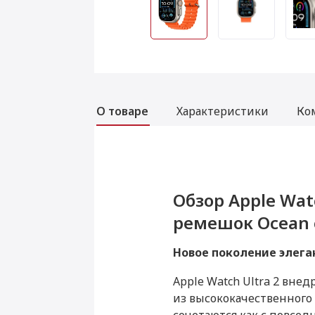
О товаре
Характеристики
Ко
Услуги
Обзор Apple Watc
Характеристики A
Комплектация App
Аксессуары
ремешок Ocean 
титана, ремешо
титана, ремешо
Обновление Apple Watch
Новое поколение элега
Данная модель могла быть 
Apple Watch Ultra 2 вне
Товар является новым, не 
Настройка Apple ID
из высококачественного
функциональность и иные 