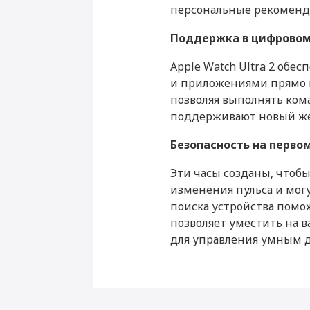
персональные рекоменд
Производитель
Поддержка в цифрово
Страна производитель
Apple Watch Ultra 2 об
Габариты
и приложениями прямо н
позволяя выполнять кома
Высота (мм)
поддерживают новый же
Ширина (мм)
Безопасность на перво
Толщина (мм)
Эти часы созданы, чтоб
Вес (г)
изменения пульса и мог
поиска устройства помо
Подключение
позволяет уместить на 
для управления умным 
Bluetooth
Wi-Fi
Питание