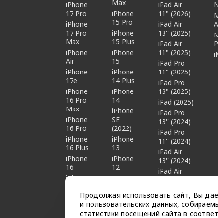
Max
iPhone
iPad Air
17 Pro
iPhone
11" (2026)
15 Pro
iPhone
iPad Air
A
17 Pro
iPhone
13'' (2025)
Max
15 Plus
iPad Air
P
iPhone
iPhone
11" (2025)
i
Air
15
iPad Pro
iPhone
iPhone
11" (2025)
17e
14 Plus
iPad Pro
iPhone
iPhone
13" (2025)
16 Pro
14
iPad (2025)
Max
iPhone
iPad Pro
iPhone
SE
13'' (2024)
16 Pro
(2022)
iPad Pro
iPhone
iPhone
11'' (2024)
16 Plus
13
iPad Air
iPhone
iPhone
13'' (2024)
16
12
iPad Air
iPhone
11" (2024)
16e
iPad mini 7
Продолжая использовать сайт, Вы дае
iPad Pro
и пользовательских данных, собираемы
12.9''
статистики посещений сайта в соотве