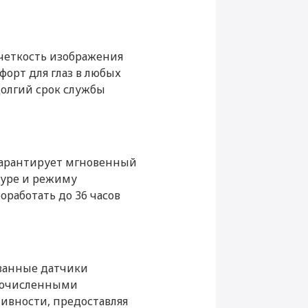
Да
четкость изображения
форт для глаз в любых
ое устройство Apple
долгий срок службы
fe
Apple
Ремешок Ocean
Apple S9 SiP
 гарантирует мгновенный
а
2
 ₽
Купить
туре и режиму
оработать до 36 часов
64 Гб
ованные датчики
огочисленными
Да
ивности, предоставляя