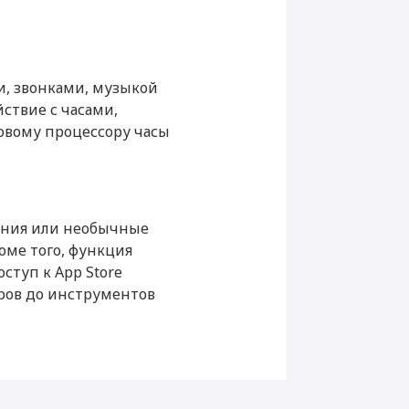
Да
Да
вой компас)
Да
и, звонками, музыкой
крови
Да
ствие с часами,
новому процессору часы
Да
Да
Да
дения или необычные
ности
Да
оме того, функция
ступ к App Store
ров до инструментов
Да
Да
вья
Да