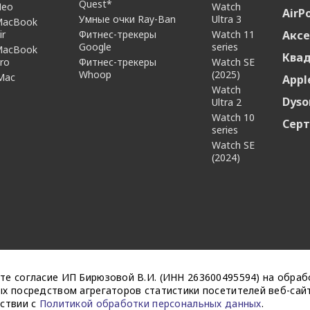
Quest*
Neo
Watch
AirP
Умные очки Ray-Ban
Ultra 3
MacBook
ir
Фитнес-трекеры
Watch 11
Аксе
Google
series
MacBook
Ква
ro
Фитнес-трекеры
Watch SE
Whoop
(2025)
Mac
Appl
Watch
Dyso
Ultra 2
Watch 10
Сер
series
Watch SE
(2024)
те согласие ИП Бирюзовой В.И. (ИНН 263600495594) на обраб
х посредством агрегаторов статистики посетителей веб-сайт
тствии с
Политикой обработки персональных данных
.