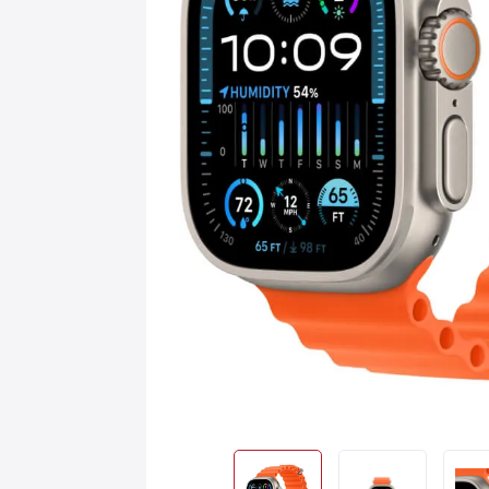
Игровые приставки
AirPods
С
Аксессуары
Квадрокоптеры
Apple TV
Dyson
Сертификаты
Акции