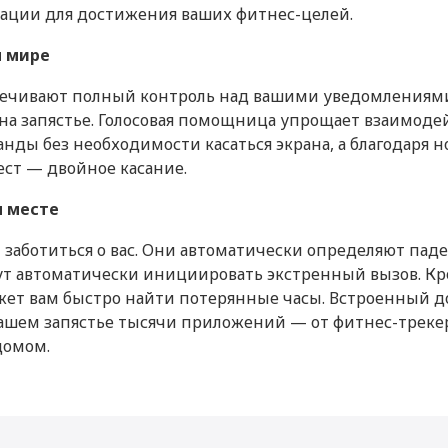
Гироскоп
ации для достижения ваших фитнес-целей.
Apple
Датчик освещенности
м мире
Китай
Геомагнитный датчик (цифро
еспечивают полный контроль над вашими уведомлениям
Датчик уровня кислорода в 
а запястье. Голосовая помощница упрощает взаимодей
нды без необходимости касаться экрана, а благодаря 
49
Альтиметр
ст — двойное касание.
44
Датчик падения
м месте
14.4
Детектор ДТП
ы заботиться о вас. Они автоматически определяют па
61.4
Датчик температуры и влаж
ут автоматически инициировать экстренный вызов. Кр
жет вам быстро найти потерянные часы. Встроенный до
Мониторинг
вашем запястье тысячи приложений — от фитнес-треке
домом.
5.3
Монитор сердечного ритма
IEEE 802.11 n
Мониторинг сна
Мониторинг женского здоро