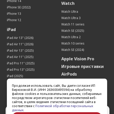
iPhone 14
Watch
iPhone SE (2022)
Watch Ultra
iPhone 13
Watch Ultra 3
iPhone 12
Watch 11 series
iPad
Watch SE (2025)
Watch Ultra 2
iPad Air 13" (2026)
Watch 10 series
iPad Air 11" (2026)
Watch SE (2024)
iPad Air 13'' (2025)
iPad Air 11" (2025)
Apple Vision Pro
iPad Pro 11" (2025)
Игровые приставки
iPad Pro 13" (2025)
AirPods
iPad (2025)
Аксессуары
iPad Pro 13'' (2024)
Продолжая использовать сайт, Вы даете согласие ИП
iPad Pro 11'' (2024)
Квадрокоптеры
Бирюзовой В.И. (ИНН 263600495594) на обработку
файлов cookies и пользовательских данных, собираемых
iPad Air 13'' (2024)
Apple TV
посредством агрегаторов статистики посетителей веб-
iPad Air 11" (2024)
сайтов, в целях ведения статистики посещений сайта в
Dyson
соответствии с
Политикой обработки персональных
iPad mini 7
данных
.
Сертификаты
Ваш город Ставрополь?