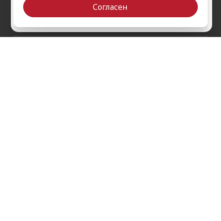
iPad Pro 12.9'' (2022)
Согласен
iPad Pro 11'' (2022)
Да
Выбрать другой
О компании
Как заказать
Обратная связь
Контакты
Обзоры
Кредит
Акции
Оплата и доставка
Войти на сайт
Гарантии и сервис
Политика конфиденциальности
Публичная оферта
Согласие на рекламную / новостную рассылку
Согласие на обработку персональных данных
Пользовательское соглашение
г. Ставрополь, проспект Кулакова, 9ж, 1 этаж
с 9:00 до 21:00 без выходных