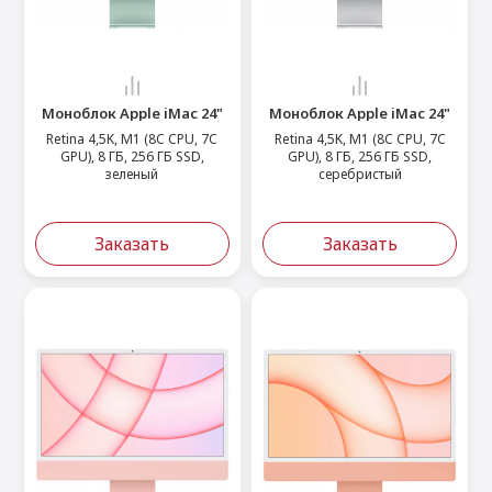
 Max
2024)
e Pencil
s
 (2022)
le EarPods
2022)
od
Моноблок Apple iMac 24"
Моноблок Apple iMac 24"
s
)
Magic Mouse
Retina 4,5K, M1 (8C CPU, 7C
Retina 4,5K, M1 (8C CPU, 7C
GPU), 8 ГБ, 256 ГБ SSD,
GPU), 8 ГБ, 256 ГБ SSD,
pple Magic Keyboard
зеленый
серебристый
22)
e Air Tag
Заказать
Заказать