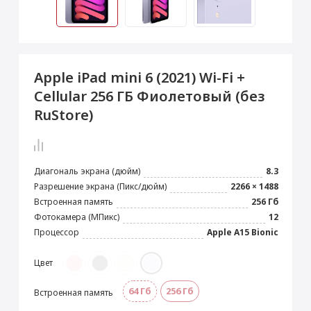
 Max
2024)
e Pencil
s
 (2022)
le EarPods
2022)
od
Apple iPad mini 6 (2021) Wi-Fi +
s
)
Magic Mouse
Cellular 256 ГБ Фиолетовый (без
pple Magic Keyboard
RuStore)
22)
e Air Tag
Диагональ экрана (дюйм)
8.3
Разрешение экрана (Пикс/дюйм)
2266 × 1488
Встроенная память
256 Гб
Фотокамера (МПикс)
12
Процессор
Apple A15 Bionic
Цвет
64 Гб
256 Гб
Встроенная память