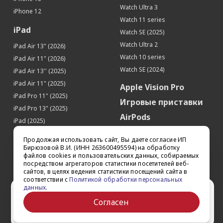
SIM-карта
Watch Ultra 3
iPhone 12
Тип SIM-карты
nano-SIM
Watch 11 series
Кол-во SIM-карт
1
iPad
Watch SE (2025)
Местоположение
Watch Ultra 2
iPad Air 13" (2026)
Поддержка GPS
Да
Watch 10 series
iPad Air 11" (2026)
Поддержка ГЛОНАСС
Да
Watch SE (2024)
iPad Air 13'' (2025)
iPad Air 11" (2025)
Apple Vision Pro
iPad Pro 11" (2025)
Игровые приставки
iPad Pro 13" (2025)
AirPods
iPad (2025)
Аксессуары
iPad Pro 13'' (2024)
Продолжая использовать сайт, Вы даете согласие ИП
iPad Pro 11'' (2024)
Квадрокоптеры
Бирюзовой В.И. (ИНН 263600495594) на обработку
файлов cookies и пользовательских данных, собираемых
iPad Air 13'' (2024)
Apple TV
посредством агрегаторов статистики посетителей веб-
iPad Air 11" (2024)
сайтов, в целях ведения статистики посещений сайта в
Dyson
соответствии с
Политикой обработки персональных
iPad mini 7
данных
.
Сертификаты
Ваш город Ставрополь?
iPad Pro 12.9'' (2022)
Согласен
iPad Pro 11'' (2022)
Да
Выбрать другой