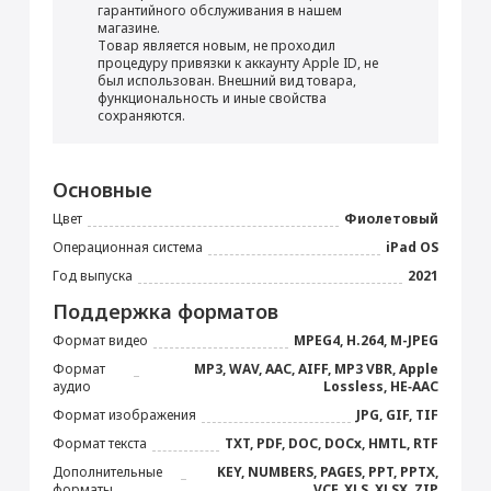
Перенос данных (iPhone, iPad)
гарантийного обслуживания в нашем
магазине.
от 990 ₽
Товар является новым, не проходил
процедуру привязки к аккаунту Apple ID, не
был использован. Внешний вид товара,
Добавить в корзину
функциональность и иные свойства
сохраняются.
iPad 8.3"
Блок питания 20 Вт
Прошивка/восстановление/обновление ПО
Основные
iPhone, iPad, MacBook
Стилус Apple Pencil
Цвет
Фиолетовый
от 990 ₽
(USB-C)
Операционная система
iPad OS
7 490 ₽
Год выпуска
2021
Добавить в корзину
Поддержка форматов
Купить
Формат видео
MPEG4, H.264, M-JPEG
Формат
MP3, WAV, AAC, AIFF, MP3 VBR, Apple
Кабель USB Type-C
Настройка Apple ID
аудио
Lossless, HE‑AAC
от 490 ₽
Формат изображения
JPG, GIF, TIF
Формат текста
TXT, PDF, DOC, DOCx, HMTL, RTF
Дополнительные
KEY, NUMBERS, PAGES, PPT, PPTX,
Добавить в корзину
форматы
VCF, XLS, XLSX, ZIP