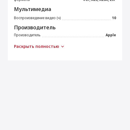
Мультимедиа
Воспроизведение видео (ч)
10
Производитель
Производитель
Apple
Страна производитель
Китай
Раскрыть полностью
Габариты
Высота (мм)
195.4
Ширина (мм)
134.8
Толщина (мм)
6.3
Вес (г)
297
Подключение
Bluetooth
5.0
Wi-Fi
IEEE 802.11ax
Камера
Основная камера (Мп)
12