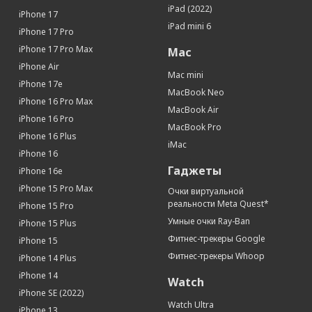
Связь
iPad (2022)
iPhone 17
iPad mini 6
Интернет
3G, 4G, 5G
iPhone 17 Pro
Процессор
iPhone 17 Pro Max
Mac
iPhone Air
Процессор
Apple A15 Bionic
Mac mini
iPhone 17e
Количество ядер процессора
6
MacBook Neo
iPhone 16 Pro Max
Память
MacBook Air
iPhone 16 Pro
MacBook Pro
Оперативная память (Мб)
4096
iPhone 16 Plus
iMac
Встроенная память
256 Гб
iPhone 16
Датчики
Гаджеты
iPhone 16e
Акселерометр
Да
iPhone 15 Pro Max
Очки виртуальной
реальности Meta Quest*
iPhone 15 Pro
Гироскоп
Да
Умные очки Ray-Ban
iPhone 15 Plus
Датчик освещенности
Да
Фитнес-трекеры Google
iPhone 15
Геомагнитный датчик (цифровой
Да
компас)
Фитнес-трекеры Whoop
iPhone 14 Plus
Барометр
Да
iPhone 14
Watch
Touch ID (Сканер отпечатков пальцев)
Да
iPhone SE (2022)
Watch Ultra
iPhone 13