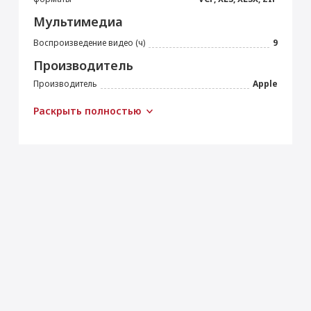
Мультимедиа
Воспроизведение видео (ч)
9
Производитель
Производитель
Apple
Страна производитель
Китай
Раскрыть полностью
Габариты
Высота (мм)
195.4
Ширина (мм)
134.8
Толщина (мм)
6.3
Вес (г)
297
Подключение
Bluetooth
5.0
Wi-Fi
IEEE 802.11ax
Камера
Основная камера (Мп)
12