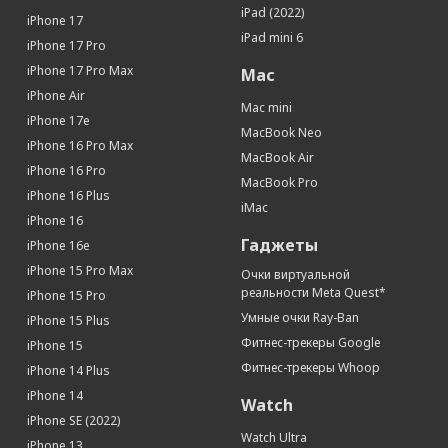
iPad (2022)
Число пикселей на дюйм (PPI)
326
iPhone 17
iPad mini 6
iPhone 17 Pro
Поддержка Multitouch
Да
iPhone 17 Pro Max
Mac
Связь
iPhone Air
Mac mini
Интернет
3G, 4G, 5G
iPhone 17e
MacBook Neo
Процессор
iPhone 16 Pro Max
MacBook Air
Процессор
Apple A15 Bionic
iPhone 16 Pro
MacBook Pro
Количество ядер процессора
6
iPhone 16 Plus
iMac
iPhone 16
Память
Гаджеты
iPhone 16e
Оперативная память (Мб)
4096
iPhone 15 Pro Max
Очки виртуальной
Встроенная память
64 Гб
реальности Meta Quest*
iPhone 15 Pro
Датчики
Умные очки Ray-Ban
iPhone 15 Plus
Акселерометр
Да
Фитнес-трекеры Google
iPhone 15
Гироскоп
Да
Фитнес-трекеры Whoop
iPhone 14 Plus
Датчик освещенности
Да
iPhone 14
Watch
Геомагнитный датчик (цифровой
Да
iPhone SE (2022)
компас)
Watch Ultra
iPhone 13