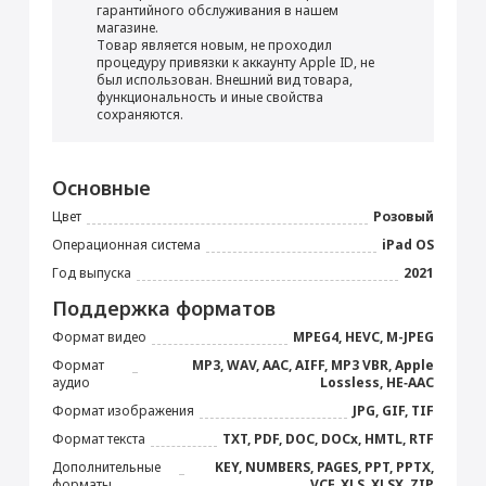
Перенос данных (iPhone, iPad)
гарантийного обслуживания в нашем
магазине.
от 990 ₽
Товар является новым, не проходил
процедуру привязки к аккаунту Apple ID, не
был использован. Внешний вид товара,
Добавить в корзину
функциональность и иные свойства
сохраняются.
iPad 8.3"
Блок питания 20 Вт
Прошивка/восстановление/обновление ПО
Основные
iPhone, iPad, MacBook
Стилус Apple Pencil
Цвет
Розовый
от 990 ₽
(USB-C)
Операционная система
iPad OS
7 490 ₽
Год выпуска
2021
Добавить в корзину
Поддержка форматов
Купить
Формат видео
MPEG4, HEVC, M-JPEG
Формат
MP3, WAV, AAC, AIFF, MP3 VBR, Apple
Кабель USB Type-C
Настройка Apple ID
аудио
Lossless, HE‑AAC
от 490 ₽
Формат изображения
JPG, GIF, TIF
Формат текста
TXT, PDF, DOC, DOCx, HMTL, RTF
Дополнительные
KEY, NUMBERS, PAGES, PPT, PPTX,
Добавить в корзину
форматы
VCF, XLS, XLSX, ZIP