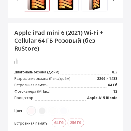
 Max
2024)
e Pencil
s
 (2022)
le EarPods
2022)
od
Apple iPad mini 6 (2021) Wi-Fi +
s
)
Magic Mouse
Cellular 64 ГБ Розовый (без
pple Magic Keyboard
RuStore)
22)
e Air Tag
Диагональ экрана (дюйм)
8.3
Разрешение экрана (Пикс/дюйм)
2266 × 1488
Встроенная память
64 Гб
Фотокамера (МПикс)
12
Процессор
Apple A15 Bionic
Цвет
64 Гб
256 Гб
Встроенная память