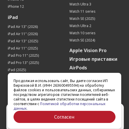
Барометр
Да
Watch Ultra 3
iPhone 12
Touch ID (Сканер отпечатков пальцев)
Да
Watch 11 series
iPad
Watch SE (2025)
SIM-карта
Watch Ultra 2
iPad Air 13" (2026)
Тип SIM-карты
nano-SIM
Watch 10 series
iPad Air 11" (2026)
Кол-во SIM-карт
1
Watch SE (2024)
iPad Air 13'' (2025)
Местоположение
iPad Air 11" (2025)
Apple Vision Pro
Поддержка GPS
Да
iPad Pro 11" (2025)
Игровые приставки
Поддержка ГЛОНАСС
Да
iPad Pro 13" (2025)
AirPods
iPad (2025)
Аксессуары
iPad Pro 13'' (2024)
Продолжая использовать сайт, Вы даете согласие ИП
iPad Pro 11'' (2024)
Квадрокоптеры
Бирюзовой В.И. (ИНН 263600495594) на обработку
файлов cookies и пользовательских данных, собираемых
iPad Air 13'' (2024)
Apple TV
посредством агрегаторов статистики посетителей веб-
iPad Air 11" (2024)
сайтов, в целях ведения статистики посещений сайта в
Dyson
соответствии с
Политикой обработки персональных
iPad mini 7
данных
.
Сертификаты
Ваш город Ставрополь?
iPad Pro 12.9'' (2022)
Согласен
iPad Pro 11'' (2022)
Да
Выбрать другой