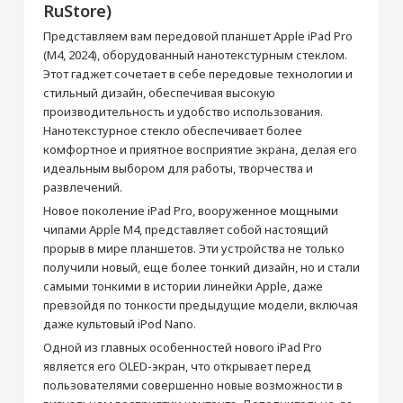
Перенос данных (iPhone, iPad)
RuStore)
гарантийного обслуживания в нашем
магазине.
от 990 ₽
Представляем вам передовой планшет Apple iPad Pro
Товар является новым, не проходил
процедуру привязки к аккаунту Apple ID, не
(M4, 2024), оборудованный нанотекстурным стеклом.
был использован. Внешний вид товара,
Этот гаджет сочетает в себе передовые технологии и
Добавить в корзину
функциональность и иные свойства
стильный дизайн, обеспечивая высокую
сохраняются.
производительность и удобство использования.
iPad Pro 11''
Кабель USB-C/USB-C
Нанотекстурное стекло обеспечивает более
Прошивка/восстановление/обновление ПО
комфортное и приятное восприятие экрана, делая его
Основные
идеальным выбором для работы, творчества и
iPhone, iPad, MacBook
Цвет
Серебристый
развлечений.
от 990 ₽
Операционная система
iPad OS
Новое поколение iPad Pro, вооруженное мощными
Год выпуска
2024
чипами Apple M4, представляет собой настоящий
Добавить в корзину
прорыв в мире планшетов. Эти устройства не только
Корпус
получили новый, еще более тонкий дизайн, но и стали
Материал корпуса
Алюминий
самыми тонкими в истории линейки Apple, даже
превзойдя по тонкости предыдущие модели, включая
Мультимедиа
Настройка Apple ID
даже культовый iPod Nano.
Аудиоплеер
Да
от 490 ₽
Одной из главных особенностей нового iPad Pro
Видеоплеер
Да
является его OLED-экран, что открывает перед
Стереодинамики
Да
пользователями совершенно новые возможности в
Добавить в корзину