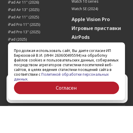
Watch 10 series
iPad Air 11" (2026)
Watch SE (2024)
iPad Air 13'' (2025)
iPad Air 11" (2025)
Apple Vision Pro
iPad Pro 11" (2025)
Игровые приставки
iPad Pro 13" (2025)
AirPods
iPad (2025)
Аксессуары
iPad Pro 13'' (2024)
Продолжая использовать сайт, Вы даете согласие ИП
iPad Pro 11'' (2024)
Квадрокоптеры
Бирюзовой В.И. (ИНН 263600495594) на обработку
файлов cookies и пользовательских данных, собираемых
iPad Air 13'' (2024)
Apple TV
посредством агрегаторов статистики посетителей веб-
iPad Air 11" (2024)
сайтов, в целях ведения статистики посещений сайта в
Dyson
соответствии с
Политикой обработки персональных
iPad mini 7
данных
.
Сертификаты
Ваш город Ставрополь?
iPad Pro 12.9'' (2022)
Согласен
iPad Pro 11'' (2022)
Да
Выбрать другой
О компании
Как заказать
Обратная связь