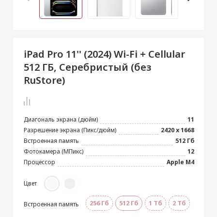
 Max
2024)
e Pencil
s
 (2022)
le EarPods
2022)
od
iPad Pro 11'' (2024) Wi-Fi + Cellular
s
)
Magic Mouse
512 ГБ, Серебристый (без
pple Magic Keyboard
RuStore)
22)
e Air Tag
Диагональ экрана (дюйм)
11
Разрешение экрана (Пикс/дюйм)
2420 х 1668
Встроенная память
512 Гб
Фотокамера (МПикс)
12
Процессор
Apple M4
Цвет
256 Гб
512 Гб
1 Тб
2 Тб
Встроенная память