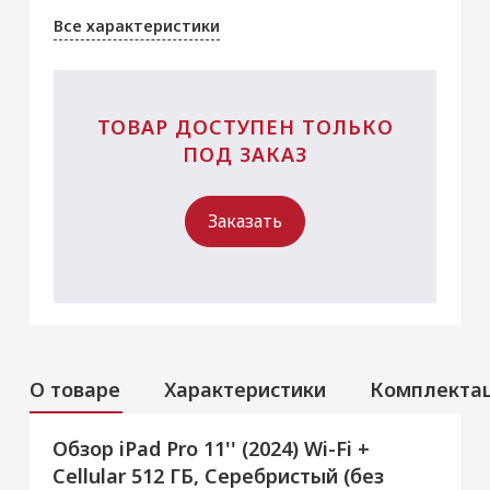
Все характеристики
ТОВАР ДОСТУПЕН ТОЛЬКО
ПОД ЗАКАЗ
Заказать
О товаре
Характеристики
Комплекта
Обзор iPad Pro 11'' (2024) Wi-Fi +
Услуги
Данная модель могла быть ранее
Cellular 512 ГБ, Серебристый (без
активирована, что не влияет на срок