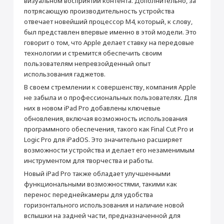
визуальном восприятии контента. Дополнительно, за
Производитель
потрясающую производительность устройства
Производитель
Apple
отвечает новейший процессор M4, который, к слову,
Страна производитель
Китай
был представлен впервые именно в этой модели. Это
говорит о том, что Apple делает ставку на передовые
Габариты
технологии и стремится обеспечить своим
Высота (мм)
249.7
пользователям непревзойденный опыт
использования гаджетов.
Ширина (мм)
177.5
Раскрыть полностью
В своем стремлении к совершенству, компания Apple
Толщина (мм)
5.1
не забыла и о профессиональных пользователях. Для
Вес (г)
446
них в новом iPad Pro добавлены ключевые
Подключение
обновления, включая возможность использования
программного обеспечения, такого как Final Cut Pro и
Bluetooth
5.3
Logic Pro для iPadOS. Это значительно расширяет
Wi-Fi
Wi-Fi 6E (802.11ax)
возможности устройства и делает его незаменимым
Камера
инструментом для творчества и работы.
Основная камера (Мп)
12
Новый iPad Pro также обладает улучшенными
функциональными возможностями, такими как
Апертура
f/1.8
перенос переднейкамеры для удобства
Объектив
Пятилинзовый
горизонтального использования и наличие новой
Встроенная вспышка
Светодиодная (True Tone)
вспышки на задней части, предназначенной для
Фронтальная камера (Мп)
12