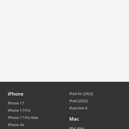
Встроенная память
512 Гб
Датчики
Акселерометр
Да
Гироскоп
Да
Датчик приближения
Да
Геомагнитный датчик (цифровой
Да
компас)
Face ID (Распознавание лица)
Да
Сканер LiDAR
Да
SIM-карта
Тип SIM-карты
eSIM
Дополнительная информация
iPhone
iPad Air (2022)
Особенности
Нанотекстурное стекло,
iPad (2022)
Ламинированный дисплей
iPhone 17
iPad mini 6
iPhone 17 Pro
Местоположение
iPhone 17 Pro Max
Mac
iBeacon (Функция точного
Да
iPhone Air
определения местоположения)
Mac mini